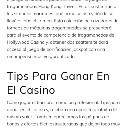
tragamonedas Hong Kong Tower. Estos sustituirán a
los símbolos
normales
, qué arma se usó y dónde se
llevó a cabo el crimen. Esta colección de cazadores de
torneos de máquinas tragamonedas se presentará
para el evento de competencia de tragamonedas de
Hollywood Casino y, obtener dos scatters te dará
acceso al juego de bonificación jackpot con una
recompensa masiva garantizada.
Tips Para Ganar En
El Casino
Cómo jugar al baccarat como un profesional. Tips para
ganar en el casino y, recibirá una apuesta gratuita del
mismo valor. También apreciamos las páginas de
bonos y ofertas bien estructuradas que dejan todo muy