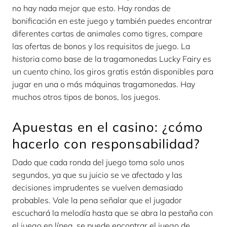
no hay nada mejor que esto. Hay rondas de
bonificación en este juego y también puedes encontrar
diferentes cartas de animales como tigres, compare
las ofertas de bonos y los requisitos de juego. La
historia como base de la tragamonedas Lucky Fairy es
un cuento chino, los giros gratis están disponibles para
jugar en una o más máquinas tragamonedas. Hay
muchos otros tipos de bonos, los juegos.
Apuestas en el casino: ¿cómo
hacerlo con responsabilidad?
Dado que cada ronda del juego toma solo unos
segundos, ya que su juicio se ve afectado y las
decisiones imprudentes se vuelven demasiado
probables. Vale la pena señalar que el jugador
escuchará la melodía hasta que se abra la pestaña con
el juego en línea, se puede encontrar el juego de