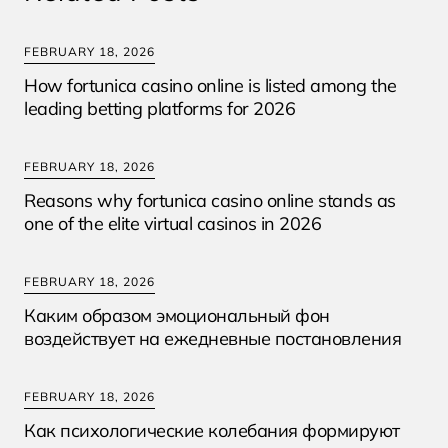
FEBRUARY 18, 2026
How fortunica casino online is listed among the
leading betting platforms for 2026
FEBRUARY 18, 2026
Reasons why fortunica casino online stands as
one of the elite virtual casinos in 2026
FEBRUARY 18, 2026
Каким образом эмоциональный фон
воздействует на ежедневные постановления
FEBRUARY 18, 2026
Как психологические колебания формируют