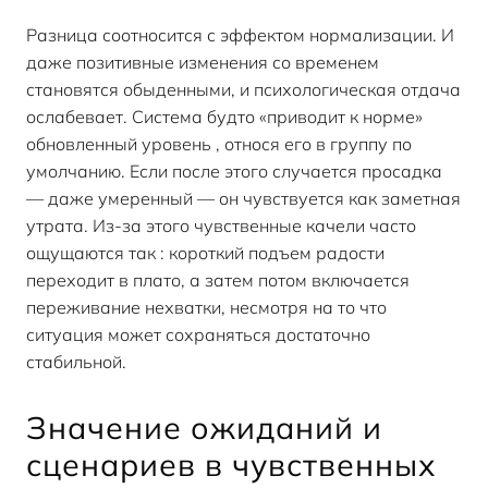
Разница соотносится с эффектом нормализации. И
даже позитивные изменения со временем
становятся обыденными, и психологическая отдача
ослабевает. Система будто «приводит к норме»
обновленный уровень , относя его в группу по
умолчанию. Если после этого случается просадка
— даже умеренный — он чувствуется как заметная
утрата. Из-за этого чувственные качели часто
ощущаются так : короткий подъем радости
переходит в плато, а затем потом включается
переживание нехватки, несмотря на то что
ситуация может сохраняться достаточно
стабильной.
Значение ожиданий и
сценариев в чувственных