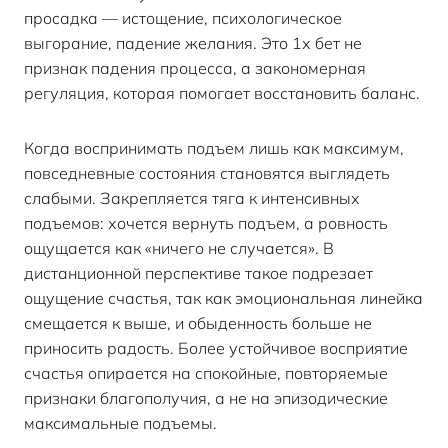
просадка — истощение, психологическое
выгорание, падение желания. Это 1х бет не
признак падения процесса, а закономерная
регуляция, которая помогает восстановить баланс.
Когда воспринимать подъем лишь как максимум,
повседневные состояния становятся выглядеть
слабыми. Закрепляется тяга к интенсивных
подъемов: хочется вернуть подъем, а ровность
ощущается как «ничего не случается». В
дистанционной перспективе такое подрезает
ощущение счастья, так как эмоциональная линейка
смещается к выше, и обыденность больше не
приносить радость. Более устойчивое восприятие
счастья опирается на спокойные, повторяемые
признаки благополучия, а не на эпизодические
максимальные подъемы.