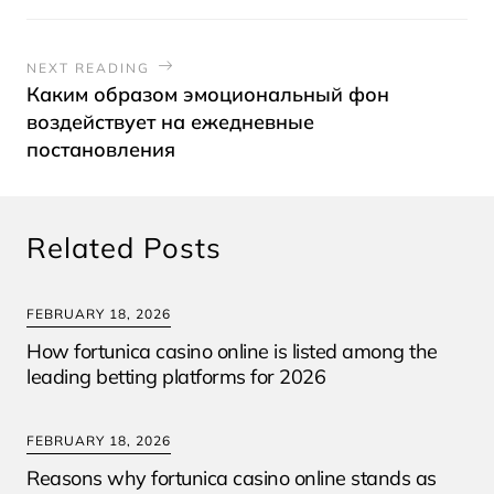
NEXT READING
Каким образом эмоциональный фон
воздействует на ежедневные
постановления
Related Posts
FEBRUARY 18, 2026
How fortunica casino online is listed among the
leading betting platforms for 2026
FEBRUARY 18, 2026
Reasons why fortunica casino online stands as