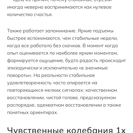
иногда неверно воспринимаются как нулевое
количество счастья.
Также работает запоминание. Яркие подъемы
быстрее вспоминаются, чем стабильные недели,
когда все работало без скачков. В момент когда
опыт оценивается по наиболее ярким моментам,
формируется ощущение, будто радость происходит
эпизодически и исключительно «в значимые
повороты». На реальности стабильное
удовлетворенность часто опирается на
повторяющихся мелких сигналах: качественном
восстановлении, чистой голове, предсказуемом
распорядке, адекватном восстановлении а также
понятных ориентирах.
Чувственные колебания 1х