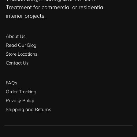
Treatment for commercial or residential
interior projects.
About Us
Read Our Blog
Store Locations
Contact Us
FAQs
Order Tracking
Privacy Policy
Shipping and Returns