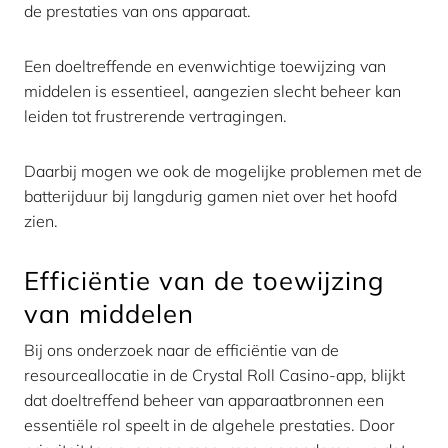
de prestaties van ons apparaat.
Een doeltreffende en evenwichtige toewijzing van
middelen is essentieel, aangezien slecht beheer kan
leiden tot frustrerende vertragingen.
Daarbij mogen we ook de mogelijke problemen met de
batterijduur bij langdurig gamen niet over het hoofd
zien.
Efficiëntie van de toewijzing
van middelen
Bij ons onderzoek naar de efficiëntie van de
resourceallocatie in de Crystal Roll Casino-app, blijkt
dat doeltreffend beheer van apparaatbronnen een
essentiële rol speelt in de algehele prestaties. Door