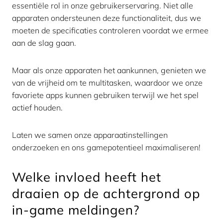
essentiële rol in onze gebruikerservaring. Niet alle
apparaten ondersteunen deze functionaliteit, dus we
moeten de specificaties controleren voordat we ermee
aan de slag gaan.
Maar als onze apparaten het aankunnen, genieten we
van de vrijheid om te multitasken, waardoor we onze
favoriete apps kunnen gebruiken terwijl we het spel
actief houden.
Laten we samen onze apparaatinstellingen
onderzoeken en ons gamepotentieel maximaliseren!
Welke invloed heeft het
draaien op de achtergrond op
in-game meldingen?