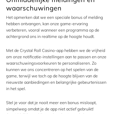
waarschuwingen
Het opmerken dat we een speciale bonus of melding
hebben ontvangen, kan onze game-ervaring
verbeteren, vooral wanneer een programma op de
achtergrond ons in realtime op de hoogte houdt.
Met de Crystal Roll Casino-app hebben we de vrijheid
om onze notificatie-instellingen aan te passen en onze
waarschuwingsvoorkeuren te personaliseren. Zo
kunnen we ons concentreren op het spelen van de
game, terwijl we toch op de hoogte blijven van de
nieuwste aanbiedingen en belangrijke gebeurtenissen
in het spel.
Stel je voor dat je nooit meer een bonus misloopt,
simpelweg omdat je de app niet actief gebruikt!