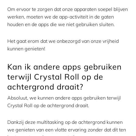
Om ervoor te zorgen dat onze apparaten soepel blijven
werken, moeten we de app-activiteit in de gaten
houden en de apps die we niet gebruiken sluiten.
Het gaat erom dat we onbezorgd van onze vrijheid
kunnen genieten!
Kan ik andere apps gebruiken
terwijl Crystal Roll op de
achtergrond draait?
Absoluut, we kunnen andere apps gebruiken terwijl
Crystal Roll op de achtergrond draait.
Dankzij deze multitasking op de achtergrond kunnen
we genieten van een vlotte ervaring zonder dat dit ten