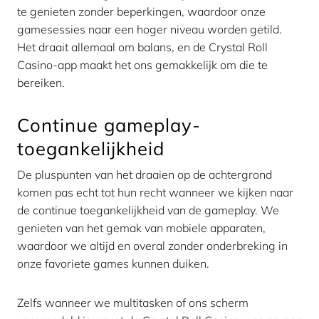
te genieten zonder beperkingen, waardoor onze
gamesessies naar een hoger niveau worden getild.
Het draait allemaal om balans, en de Crystal Roll
Casino-app maakt het ons gemakkelijk om die te
bereiken.
Continue gameplay-
toegankelijkheid
De pluspunten van het draaien op de achtergrond
komen pas echt tot hun recht wanneer we kijken naar
de continue toegankelijkheid van de gameplay. We
genieten van het gemak van mobiele apparaten,
waardoor we altijd en overal zonder onderbreking in
onze favoriete games kunnen duiken.
Zelfs wanneer we multitasken of ons scherm