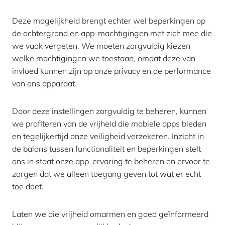
Deze mogelijkheid brengt echter wel beperkingen op
de achtergrond en app-machtigingen met zich mee die
we vaak vergeten. We moeten zorgvuldig kiezen
welke machtigingen we toestaan, omdat deze van
invloed kunnen zijn op onze privacy en de performance
van ons apparaat.
Door deze instellingen zorgvuldig te beheren, kunnen
we profiteren van de vrijheid die mobiele apps bieden
en tegelijkertijd onze veiligheid verzekeren. Inzicht in
de balans tussen functionaliteit en beperkingen stelt
ons in staat onze app-ervaring te beheren en ervoor te
zorgen dat we alleen toegang geven tot wat er echt
toe doet.
Laten we die vrijheid omarmen en goed geïnformeerd